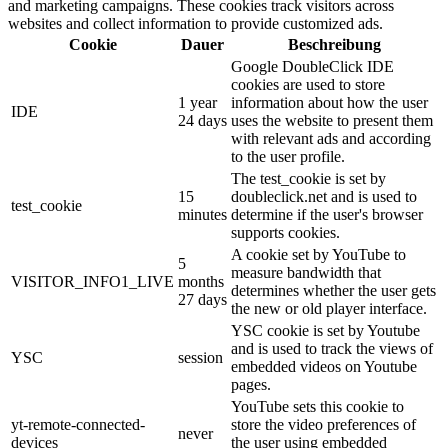
and marketing campaigns. These cookies track visitors across
websites and collect information to provide customized ads.
Cookie
Dauer
Beschreibung
Google DoubleClick IDE
cookies are used to store
1 year
information about how the user
IDE
24 days
uses the website to present them
with relevant ads and according
to the user profile.
The test_cookie is set by
15
doubleclick.net and is used to
test_cookie
minutes
determine if the user's browser
supports cookies.
A cookie set by YouTube to
5
measure bandwidth that
VISITOR_INFO1_LIVE
months
determines whether the user gets
27 days
the new or old player interface.
YSC cookie is set by Youtube
and is used to track the views of
YSC
session
embedded videos on Youtube
pages.
YouTube sets this cookie to
yt-remote-connected-
store the video preferences of
never
devices
the user using embedded