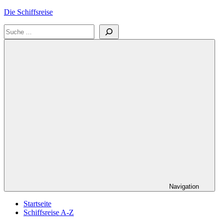
Zum
Die Schiffsreise
Inhalt
Suchen
springen
Literatur-
und
Reisetipps
für
Kreuzfahrten
und
Schiffsreisen
Navigation
Startseite
Schiffsreise A-Z