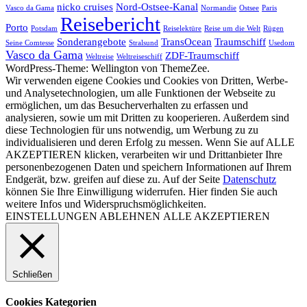
nicko cruises
Nord-Ostsee-Kanal
Vasco da Gama
Normandie
Ostsee
Paris
Reisebericht
Porto
Potsdam
Reiselektüre
Reise um die Welt
Rügen
Sonderangebote
TransOcean
Traumschiff
Seine Comtesse
Stralsund
Usedom
Vasco da Gama
ZDF-Traumschiff
Weltreise
Weltreiseschiff
WordPress-Theme: Wellington von ThemeZee.
Wir verwenden eigene Cookies und Cookies von Dritten, Werbe-
und Analysetechnologien, um alle Funktionen der Webseite zu
ermöglichen, um das Besucherverhalten zu erfassen und
analysieren, sowie um mit Dritten zu kooperieren. Außerdem sind
diese Technologien für uns notwendig, um Werbung zu zu
individualisieren und deren Erfolg zu messen. Wenn Sie auf ALLE
AKZEPTIEREN klicken, verarbeiten wir und Drittanbieter Ihre
personenbezogenen Daten und speichern Informationen auf Ihrem
Endgerät, bzw. greifen auf diese zu. Auf der Seite
Datenschutz
können Sie Ihre Einwilligung widerrufen. Hier finden Sie auch
weitere Infos und Widerspruchsmöglichkeiten.
EINSTELLUNGEN
ABLEHNEN
ALLE AKZEPTIEREN
Schließen
Cookies Kategorien