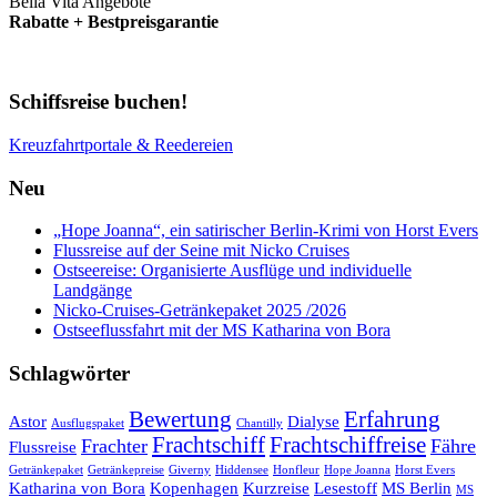
Bella Vita Angebote
Rabatte + Bestpreisgarantie
Schiffsreise buchen!
Kreuzfahrtportale & Reedereien
Neu
„Hope Joanna“, ein satirischer Berlin-Krimi von Horst Evers
Flussreise auf der Seine mit Nicko Cruises
Ostseereise: Organisierte Ausflüge und individuelle
Landgänge
Nicko-Cruises-Getränkepaket 2025 /2026
Ostseeflussfahrt mit der MS Katharina von Bora
Schlagwörter
Bewertung
Erfahrung
Astor
Dialyse
Ausflugspaket
Chantilly
Frachtschiff
Frachtschiffreise
Frachter
Fähre
Flussreise
Getränkepaket
Getränkepreise
Giverny
Hiddensee
Honfleur
Hope Joanna
Horst Evers
Katharina von Bora
Kopenhagen
Kurzreise
Lesestoff
MS Berlin
MS