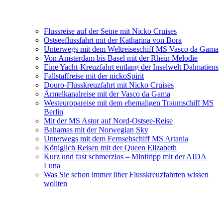
Flussreise auf der Seine mit Nicko Cruises
Ostseeflussfahrt mit der Katharina von Bora
Unterwegs mit dem Weltreiseschiff MS Vasco da Gama
Von Amsterdam bis Basel mit der Rhein Melodie
Eine Yacht-Kreuzfahrt entlang der Inselwelt Dalmatiens
Fallstaffreise mit der nickoSpirit
Douro-Flusskreuzfahrt mit Nicko Cruises
Ärmelkanalreise mit der Vasco da Gama
Westeuropareise mit dem ehemaligen Traumschiff MS
Berlin
Mit der MS Astor auf Nord-Ostsee-Reise
Bahamas mit der Norwegian Sky
Unterwegs mit dem Fernsehschiff MS Artania
Königlich Reisen mit der Queen Elizabeth
Kurz und fast schmerzlos – Minitripp mit der AIDA
Luna
Was Sie schon immer über Flusskreuzfahrten wissen
wollten