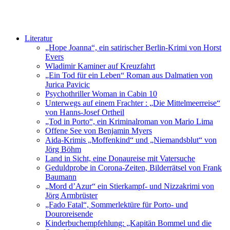
Literatur
„Hope Joanna“, ein satirischer Berlin-Krimi von Horst
Evers
Wladimir Kaminer auf Kreuzfahrt
„Ein Tod für ein Leben“ Roman aus Dalmatien von
Jurica Pavicic
Psychothriller Woman in Cabin 10
Unterwegs auf einem Frachter : „Die Mittelmeerreise“
von Hanns-Josef Ortheil
„Tod in Porto“, ein Kriminalroman von Mario Lima
Offene See von Benjamin Myers
Aida-Krimis „Moffenkind“ und „Niemandsblut“ von
Jörg Böhm
Land in Sicht, eine Donaureise mit Vatersuche
Geduldprobe in Corona-Zeiten, Bilderrätsel von Frank
Baumann
„Mord d’Azur“ ein Stierkampf- und Nizzakrimi von
Jörg Armbrüster
„Fado Fatal“, Sommerlektüre für Porto- und
Douroreisende
Kinderbuchempfehlung: „Kapitän Bommel und die