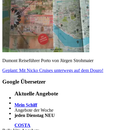
Dumont Reiseführer Porto von Jürgen Strohmaier
Beitragsnavigation
Vorheriger
Geplant: Mit Nicko Cruises unterwegs auf dem Douro!
Beitrag:
Google Übersetzer
Aktuelle Angebote
Mein Schiff
Angebote der Woche
jeden Dienstag NEU
COSTA