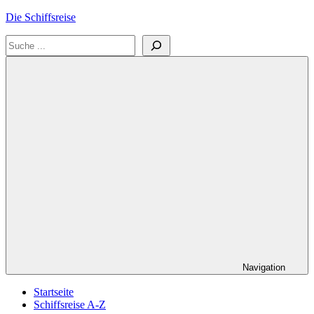
Zum
Die Schiffsreise
Inhalt
Suchen
springen
Literatur-
und
Reisetipps
für
Kreuzfahrten
und
Schiffsreisen
Navigation
Startseite
Schiffsreise A-Z