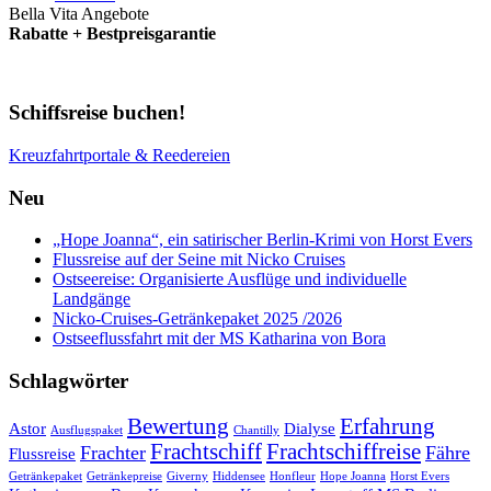
Bella Vita Angebote
Rabatte + Bestpreisgarantie
Schiffsreise buchen!
Kreuzfahrtportale & Reedereien
Neu
„Hope Joanna“, ein satirischer Berlin-Krimi von Horst Evers
Flussreise auf der Seine mit Nicko Cruises
Ostseereise: Organisierte Ausflüge und individuelle
Landgänge
Nicko-Cruises-Getränkepaket 2025 /2026
Ostseeflussfahrt mit der MS Katharina von Bora
Schlagwörter
Bewertung
Erfahrung
Astor
Dialyse
Ausflugspaket
Chantilly
Frachtschiff
Frachtschiffreise
Frachter
Fähre
Flussreise
Getränkepaket
Getränkepreise
Giverny
Hiddensee
Honfleur
Hope Joanna
Horst Evers