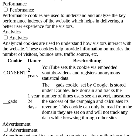
Performance
Performance
Performance cookies are used to understand and analyze the key
performance indexes of the website which helps in delivering a
better user experience for the visitors.
Analytics
Analytics
Analytical cookies are used to understand how visitors interact with
the website. These cookies help provide information on metrics the
number of visitors, bounce rate, traffic source, etc.
Cookie
Dauer
Beschreibung
YouTube sets this cookie via embedded
2
CONSENT
youtube-videos and registers anonymous
years
statistical data.
The __gads cookie, set by Google, is stored
under DoubleClick domain and tracks the
1 year
number of times users see an advert, measures
__gads
24
the success of the campaign and calculates its
days
revenue. This cookie can only be read from the
domain they are set on and will not track any
data while browsing through other sites.
Advertisement
Advertisement
Advertisement cookies are used to provide visitors with relevant ads