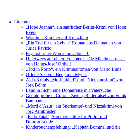
Literatur
„Hope Joanna“, ein satirischer Berlin-Krimi von Horst
Evers
Wladimir Kaminer auf Kreuzfahrt
„Ein Tod für ein Leben“ Roman aus Dalmatien von
Jurica Pavicic
Psychothriller Woman in Cabin 10
Unterwegs auf einem Frachter : „Die Mittelmeerreise“
von Hanns-Josef Ortheil
„Tod in Porto“, ein Kriminalroman von Mario Lima
Offene See von Benjamin Myers
Aida-Krimis „Moffenkind“ und „Niemandsblut“ von
Jörg Böhm
Land in Sicht, eine Donaureise mit Vatersuche
Geduldprobe in Corona-Zeiten, Bilderrätsel von Frank
Baumann
„Mord d’Azur“ ein Stierkampf- und Nizzakrimi von
Jörg Armbrüster
„Fado Fatal“, Sommerlektüre für Porto- und
Douroreisende
Kinderbuchempfehlung: „Kapitän Bommel und die