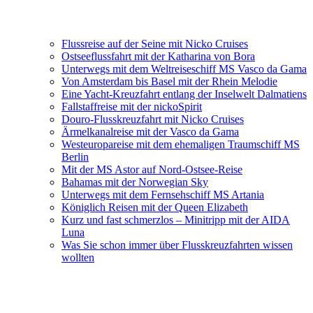
Flussreise auf der Seine mit Nicko Cruises
Ostseeflussfahrt mit der Katharina von Bora
Unterwegs mit dem Weltreiseschiff MS Vasco da Gama
Von Amsterdam bis Basel mit der Rhein Melodie
Eine Yacht-Kreuzfahrt entlang der Inselwelt Dalmatiens
Fallstaffreise mit der nickoSpirit
Douro-Flusskreuzfahrt mit Nicko Cruises
Ärmelkanalreise mit der Vasco da Gama
Westeuropareise mit dem ehemaligen Traumschiff MS
Berlin
Mit der MS Astor auf Nord-Ostsee-Reise
Bahamas mit der Norwegian Sky
Unterwegs mit dem Fernsehschiff MS Artania
Königlich Reisen mit der Queen Elizabeth
Kurz und fast schmerzlos – Minitripp mit der AIDA
Luna
Was Sie schon immer über Flusskreuzfahrten wissen
wollten