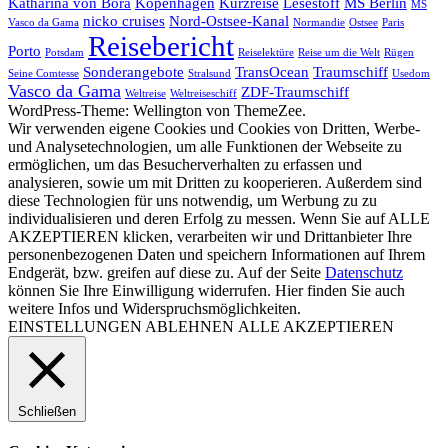
Katharina von Bora
Kopenhagen
Kurzreise
Lesestoff
MS Berlin
MS
nicko cruises
Nord-Ostsee-Kanal
Vasco da Gama
Normandie
Ostsee
Paris
Reisebericht
Porto
Potsdam
Reiselektüre
Reise um die Welt
Rügen
Sonderangebote
TransOcean
Traumschiff
Seine Comtesse
Stralsund
Usedom
Vasco da Gama
ZDF-Traumschiff
Weltreise
Weltreiseschiff
WordPress-Theme: Wellington von ThemeZee.
Wir verwenden eigene Cookies und Cookies von Dritten, Werbe-
und Analysetechnologien, um alle Funktionen der Webseite zu
ermöglichen, um das Besucherverhalten zu erfassen und
analysieren, sowie um mit Dritten zu kooperieren. Außerdem sind
diese Technologien für uns notwendig, um Werbung zu zu
individualisieren und deren Erfolg zu messen. Wenn Sie auf ALLE
AKZEPTIEREN klicken, verarbeiten wir und Drittanbieter Ihre
personenbezogenen Daten und speichern Informationen auf Ihrem
Endgerät, bzw. greifen auf diese zu. Auf der Seite
Datenschutz
können Sie Ihre Einwilligung widerrufen. Hier finden Sie auch
weitere Infos und Widerspruchsmöglichkeiten.
EINSTELLUNGEN
ABLEHNEN
ALLE AKZEPTIEREN
Schließen