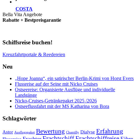
COSTA
Bella Vita Angebote
Rabatte + Bestpreisgarantie
Schiffsreise buchen!
Kreuzfahrtportale & Reedereien
Neu
„Hope Joanna“, ein satirischer Berlin-Krimi von Horst Evers
Flussreise auf der Seine mit Nicko Cruises
Ostseereise: Organisierte Ausflüge und individuelle
Landgänge
Nicko-Cruises-Getränkepaket 2025 /2026
Ostseeflussfahrt mit der MS Katharina von Bora
Schlagwörter
Bewertung
Erfahrung
Astor
Dialyse
Ausflugspaket
Chantilly
Frachtschiff
Frachtschiffreise
Frachter
Fähre
Flussreise