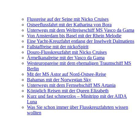
Flussreise auf der Seine mit Nicko Cruises
Ostseeflussfahrt mit der Katharina von Bora
Unterwegs mit dem Weltreiseschiff MS Vasco da Gama
Von Amsterdam bis Basel mit der Rhein Melodie
Eine Yacht-Kreuzfahrt entlang der Inselwelt Dalmatiens
Fallstaffreise mit der nickoSpirit
Douro-Flusskreuzfahrt mit Nicko Cruises
Ärmelkanalreise mit der Vasco da Gama
Westeuropareise mit dem ehemaligen Traumschiff MS
Berlin
Mit der MS Astor auf Nord-Ostsee-Reise
Bahamas mit der Norwegian Sky
Unterwegs mit dem Fernsehschiff MS Artania
Königlich Reisen mit der Queen Elizabeth
Kurz und fast schmerzlos – Minitripp mit der AIDA
Luna
Was Sie schon immer über Flusskreuzfahrten wissen
wollten