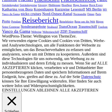
Getränkepaket
Getränkepreise
Giverny
Hiddensee
Honfleur
Hope Joanna
Horst Evers
Katharina von Bora
Kopenhagen
Kurzreise
Lesestoff
MS Berlin
MS
nicko cruises
Nord-Ostsee-Kanal
Vasco da Gama
Normandie
Ostsee
Paris
Reisebericht
Porto
Potsdam
Reiselektüre
Reise um die Welt
Rügen
Sonderangebote
TransOcean
Traumschiff
Seine Comtesse
Stralsund
Usedom
Vasco da Gama
ZDF-Traumschiff
Weltreise
Weltreiseschiff
WordPress-Theme: Wellington von ThemeZee.
Wir verwenden eigene Cookies und Cookies von Dritten, Werbe-
und Analysetechnologien, um alle Funktionen der Webseite zu
ermöglichen, um das Besucherverhalten zu erfassen und
analysieren, sowie um mit Dritten zu kooperieren. Außerdem sind
diese Technologien für uns notwendig, um Werbung zu zu
individualisieren und deren Erfolg zu messen. Wenn Sie auf ALLE
AKZEPTIEREN klicken, verarbeiten wir und Drittanbieter Ihre
personenbezogenen Daten und speichern Informationen auf Ihrem
Endgerät, bzw. greifen auf diese zu. Auf der Seite
Datenschutz
können Sie Ihre Einwilligung widerrufen. Hier finden Sie auch
weitere Infos und Widerspruchsmöglichkeiten.
EINSTELLUNGEN
ABLEHNEN
ALLE AKZEPTIEREN
Schließen