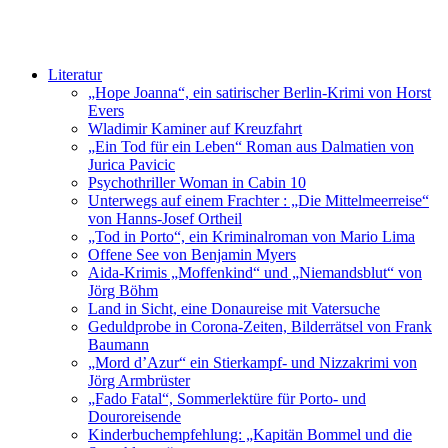
Literatur
„Hope Joanna“, ein satirischer Berlin-Krimi von Horst
Evers
Wladimir Kaminer auf Kreuzfahrt
„Ein Tod für ein Leben“ Roman aus Dalmatien von
Jurica Pavicic
Psychothriller Woman in Cabin 10
Unterwegs auf einem Frachter : „Die Mittelmeerreise“
von Hanns-Josef Ortheil
„Tod in Porto“, ein Kriminalroman von Mario Lima
Offene See von Benjamin Myers
Aida-Krimis „Moffenkind“ und „Niemandsblut“ von
Jörg Böhm
Land in Sicht, eine Donaureise mit Vatersuche
Geduldprobe in Corona-Zeiten, Bilderrätsel von Frank
Baumann
„Mord d’Azur“ ein Stierkampf- und Nizzakrimi von
Jörg Armbrüster
„Fado Fatal“, Sommerlektüre für Porto- und
Douroreisende
Kinderbuchempfehlung: „Kapitän Bommel und die