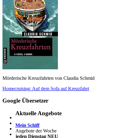
Mörderische Kreuzfahrten von Claudia Schmid
Beitragsnavigation
Vorheriger
Homecruising: Auf dem Sofa auf Kreuzfahrt
Beitrag:
Google Übersetzer
Aktuelle Angebote
Mein Schiff
Angebote der Woche
jeden Dienstag NEU