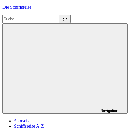
Zum
Die Schiffsreise
Inhalt
Suchen
springen
Literatur-
und
Reisetipps
für
Kreuzfahrten
und
Schiffsreisen
Navigation
Startseite
Schiffsreise A-Z