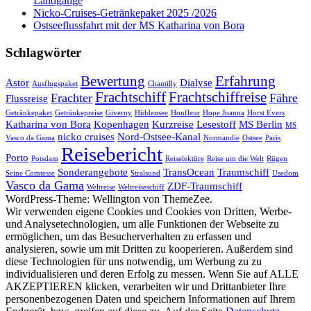
Landgänge
Nicko-Cruises-Getränkepaket 2025 /2026
Ostseeflussfahrt mit der MS Katharina von Bora
Schlagwörter
Bewertung
Erfahrung
Astor
Dialyse
Ausflugspaket
Chantilly
Frachtschiff
Frachtschiffreise
Frachter
Fähre
Flussreise
Getränkepaket
Getränkepreise
Giverny
Hiddensee
Honfleur
Hope Joanna
Horst Evers
Katharina von Bora
Kopenhagen
Kurzreise
Lesestoff
MS Berlin
MS
nicko cruises
Nord-Ostsee-Kanal
Vasco da Gama
Normandie
Ostsee
Paris
Reisebericht
Porto
Potsdam
Reiselektüre
Reise um die Welt
Rügen
Sonderangebote
TransOcean
Traumschiff
Seine Comtesse
Stralsund
Usedom
Vasco da Gama
ZDF-Traumschiff
Weltreise
Weltreiseschiff
WordPress-Theme: Wellington von ThemeZee.
Wir verwenden eigene Cookies und Cookies von Dritten, Werbe-
und Analysetechnologien, um alle Funktionen der Webseite zu
ermöglichen, um das Besucherverhalten zu erfassen und
analysieren, sowie um mit Dritten zu kooperieren. Außerdem sind
diese Technologien für uns notwendig, um Werbung zu zu
individualisieren und deren Erfolg zu messen. Wenn Sie auf ALLE
AKZEPTIEREN klicken, verarbeiten wir und Drittanbieter Ihre
personenbezogenen Daten und speichern Informationen auf Ihrem