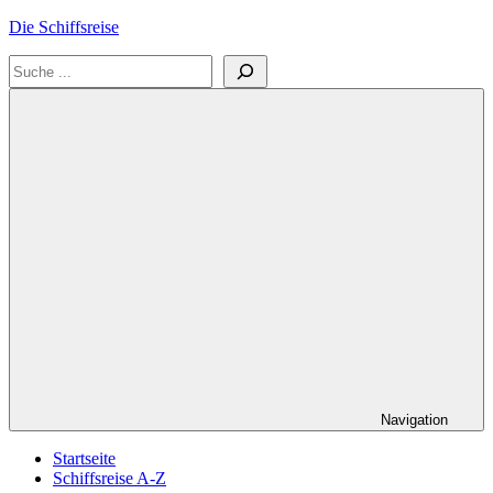
Zum
Die Schiffsreise
Inhalt
Suchen
springen
Literatur-
und
Reisetipps
für
Kreuzfahrten
und
Schiffsreisen
Navigation
Startseite
Schiffsreise A-Z