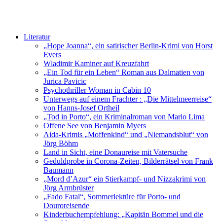
Literatur
„Hope Joanna“, ein satirischer Berlin-Krimi von Horst
Evers
Wladimir Kaminer auf Kreuzfahrt
„Ein Tod für ein Leben“ Roman aus Dalmatien von
Jurica Pavicic
Psychothriller Woman in Cabin 10
Unterwegs auf einem Frachter : „Die Mittelmeerreise“
von Hanns-Josef Ortheil
„Tod in Porto“, ein Kriminalroman von Mario Lima
Offene See von Benjamin Myers
Aida-Krimis „Moffenkind“ und „Niemandsblut“ von
Jörg Böhm
Land in Sicht, eine Donaureise mit Vatersuche
Geduldprobe in Corona-Zeiten, Bilderrätsel von Frank
Baumann
„Mord d’Azur“ ein Stierkampf- und Nizzakrimi von
Jörg Armbrüster
„Fado Fatal“, Sommerlektüre für Porto- und
Douroreisende
Kinderbuchempfehlung: „Kapitän Bommel und die