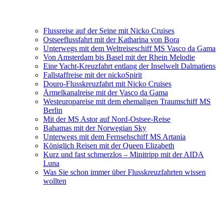
Flussreise auf der Seine mit Nicko Cruises
Ostseeflussfahrt mit der Katharina von Bora
Unterwegs mit dem Weltreiseschiff MS Vasco da Gama
Von Amsterdam bis Basel mit der Rhein Melodie
Eine Yacht-Kreuzfahrt entlang der Inselwelt Dalmatiens
Fallstaffreise mit der nickoSpirit
Douro-Flusskreuzfahrt mit Nicko Cruises
Ärmelkanalreise mit der Vasco da Gama
Westeuropareise mit dem ehemaligen Traumschiff MS
Berlin
Mit der MS Astor auf Nord-Ostsee-Reise
Bahamas mit der Norwegian Sky
Unterwegs mit dem Fernsehschiff MS Artania
Königlich Reisen mit der Queen Elizabeth
Kurz und fast schmerzlos – Minitripp mit der AIDA
Luna
Was Sie schon immer über Flusskreuzfahrten wissen
wollten