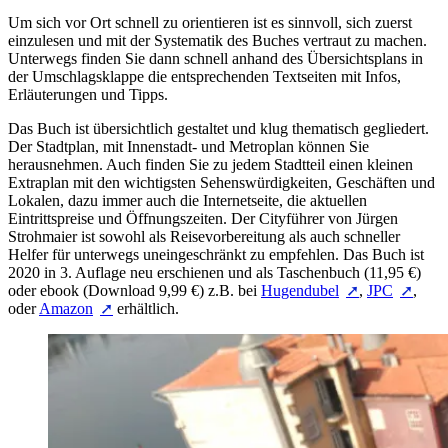
Um sich vor Ort schnell zu orientieren ist es sinnvoll, sich zuerst
einzulesen und mit der Systematik des Buches vertraut zu machen.
Unterwegs finden Sie dann schnell anhand des Übersichtsplans in
der Umschlagsklappe die entsprechenden Textseiten mit Infos,
Erläuterungen und Tipps.
Das Buch ist übersichtlich gestaltet und klug thematisch gegliedert.
Der Stadtplan, mit Innenstadt- und Metroplan können Sie
herausnehmen. Auch finden Sie zu jedem Stadtteil einen kleinen
Extraplan mit den wichtigsten Sehenswürdigkeiten, Geschäften und
Lokalen, dazu immer auch die Internetseite, die aktuellen
Eintrittspreise und Öffnungszeiten. Der Cityführer von Jürgen
Strohmaier ist sowohl als Reisevorbereitung als auch schneller
Helfer für unterwegs uneingeschränkt zu empfehlen. Das Buch ist
2020 in 3. Auflage neu erschienen und als Taschenbuch (11,95 €)
oder ebook (Download 9,99 €) z.B. bei
Hugendubel
,
JPC
,
oder
Amazon
erhältlich.