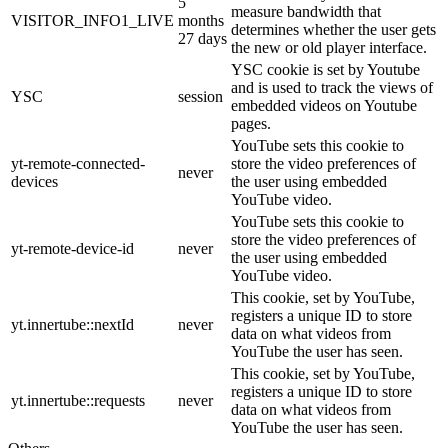
5
measure bandwidth that
VISITOR_INFO1_LIVE
months
determines whether the user gets
27 days
the new or old player interface.
YSC cookie is set by Youtube
and is used to track the views of
YSC
session
embedded videos on Youtube
pages.
YouTube sets this cookie to
yt-remote-connected-
store the video preferences of
never
devices
the user using embedded
YouTube video.
YouTube sets this cookie to
store the video preferences of
yt-remote-device-id
never
the user using embedded
YouTube video.
This cookie, set by YouTube,
registers a unique ID to store
yt.innertube::nextId
never
data on what videos from
YouTube the user has seen.
This cookie, set by YouTube,
registers a unique ID to store
yt.innertube::requests
never
data on what videos from
YouTube the user has seen.