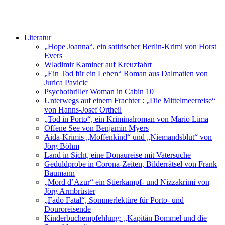
Literatur
„Hope Joanna“, ein satirischer Berlin-Krimi von Horst
Evers
Wladimir Kaminer auf Kreuzfahrt
„Ein Tod für ein Leben“ Roman aus Dalmatien von
Jurica Pavicic
Psychothriller Woman in Cabin 10
Unterwegs auf einem Frachter : „Die Mittelmeerreise“
von Hanns-Josef Ortheil
„Tod in Porto“, ein Kriminalroman von Mario Lima
Offene See von Benjamin Myers
Aida-Krimis „Moffenkind“ und „Niemandsblut“ von
Jörg Böhm
Land in Sicht, eine Donaureise mit Vatersuche
Geduldprobe in Corona-Zeiten, Bilderrätsel von Frank
Baumann
„Mord d’Azur“ ein Stierkampf- und Nizzakrimi von
Jörg Armbrüster
„Fado Fatal“, Sommerlektüre für Porto- und
Douroreisende
Kinderbuchempfehlung: „Kapitän Bommel und die