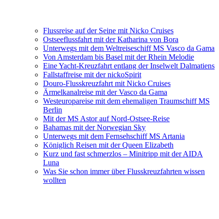
Flussreise auf der Seine mit Nicko Cruises
Ostseeflussfahrt mit der Katharina von Bora
Unterwegs mit dem Weltreiseschiff MS Vasco da Gama
Von Amsterdam bis Basel mit der Rhein Melodie
Eine Yacht-Kreuzfahrt entlang der Inselwelt Dalmatiens
Fallstaffreise mit der nickoSpirit
Douro-Flusskreuzfahrt mit Nicko Cruises
Ärmelkanalreise mit der Vasco da Gama
Westeuropareise mit dem ehemaligen Traumschiff MS
Berlin
Mit der MS Astor auf Nord-Ostsee-Reise
Bahamas mit der Norwegian Sky
Unterwegs mit dem Fernsehschiff MS Artania
Königlich Reisen mit der Queen Elizabeth
Kurz und fast schmerzlos – Minitripp mit der AIDA
Luna
Was Sie schon immer über Flusskreuzfahrten wissen
wollten