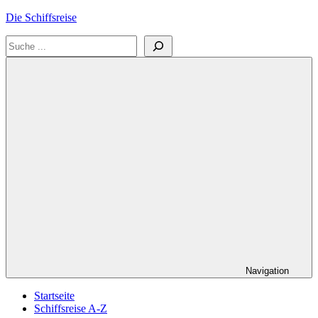
Zum
Die Schiffsreise
Inhalt
Suchen
springen
Literatur-
und
Reisetipps
für
Kreuzfahrten
und
Schiffsreisen
Navigation
Startseite
Schiffsreise A-Z