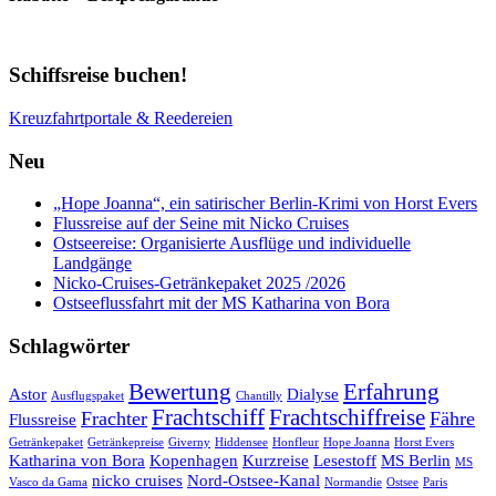
Schiffsreise buchen!
Kreuzfahrtportale & Reedereien
Neu
„Hope Joanna“, ein satirischer Berlin-Krimi von Horst Evers
Flussreise auf der Seine mit Nicko Cruises
Ostseereise: Organisierte Ausflüge und individuelle
Landgänge
Nicko-Cruises-Getränkepaket 2025 /2026
Ostseeflussfahrt mit der MS Katharina von Bora
Schlagwörter
Bewertung
Erfahrung
Astor
Dialyse
Ausflugspaket
Chantilly
Frachtschiff
Frachtschiffreise
Frachter
Fähre
Flussreise
Getränkepaket
Getränkepreise
Giverny
Hiddensee
Honfleur
Hope Joanna
Horst Evers
Katharina von Bora
Kopenhagen
Kurzreise
Lesestoff
MS Berlin
MS
nicko cruises
Nord-Ostsee-Kanal
Vasco da Gama
Normandie
Ostsee
Paris