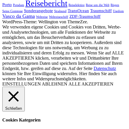
Reisebericht
Porto
Potsdam
Reiselektüre
Reise um die Welt
Rügen
Sonderangebote
TransOcean
Traumschiff
Seine Comtesse
Stralsund
Usedom
Vasco da Gama
ZDF-Traumschiff
Weltreise
Weltreiseschiff
WordPress-Theme: Wellington von ThemeZee.
Wir verwenden eigene Cookies und Cookies von Dritten, Werbe-
und Analysetechnologien, um alle Funktionen der Webseite zu
ermöglichen, um das Besucherverhalten zu erfassen und
analysieren, sowie um mit Dritten zu kooperieren. Außerdem sind
diese Technologien für uns notwendig, um Werbung zu zu
individualisieren und deren Erfolg zu messen. Wenn Sie auf ALLE
AKZEPTIEREN klicken, verarbeiten wir und Drittanbieter Ihre
personenbezogenen Daten und speichern Informationen auf Ihrem
Endgerät, bzw. greifen auf diese zu. Auf der Seite
Datenschutz
können Sie Ihre Einwilligung widerrufen. Hier finden Sie auch
weitere Infos und Widerspruchsmöglichkeiten.
EINSTELLUNGEN
ABLEHNEN
ALLE AKZEPTIEREN
Schließen
Cookies Kategorien